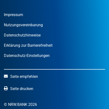
Gründer
Tools und Rechner
Umweltwirtschafts­preis.NRW
Unternehmen
Nachrichten
MUT – DER GRÜNDUNGSPREIS NRW
Privatpersonen
Finanzpublikationen
Impressum
STARTERCENTER NRW
Öffentliche Kunden
Wissen zum Mitnehmen
OUT OF THE BOX.NRW
Nutzungsvereinbarung
NRW.Venture
Datenschutzhinweise
Erklärung zur Barrierefreiheit
Datenschutz-Einstellungen
Seite empfehlen
Seite drucken
© NRW.BANK 2026