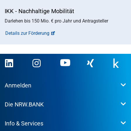
IKK - Nachhaltige Mobilität
Darlehen bis 150 Mio. € pro Jahr und Antragsteller
Details zur Förderung
Anmelden
Extranet
Die NRW.BANK
Kundenportal
WohnWeb
Dafür stehen wir
Kommunenportal
Info & Services
Presse
Karriere