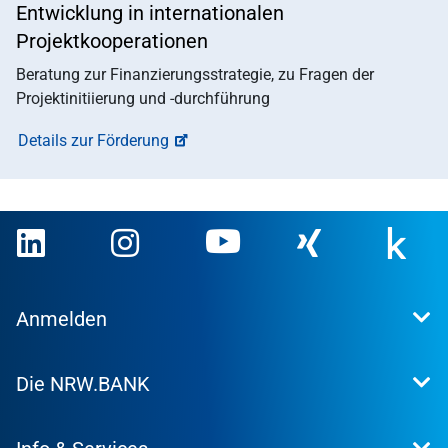
Entwicklung in internationalen
Projektkooperationen
Beratung zur Finanzierungsstrategie, zu Fragen der
Projektinitiierung und -durchführung
Details zur Förderung
Anmelden
Extranet
Die NRW.BANK
Kundenportal
WohnWeb
Dafür stehen wir
Kommunenportal