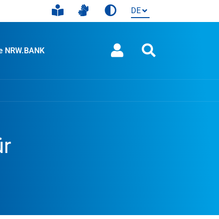
ie NRW.BANK
ür