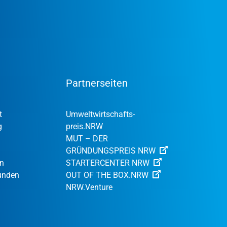
Partnerseiten
t
Umweltwirtschafts­
g
preis.NRW
MUT – DER
GRÜNDUNGSPREIS NRW
en
STARTERCENTER NRW
Kunden
OUT OF THE BOX.NRW
NRW.Venture