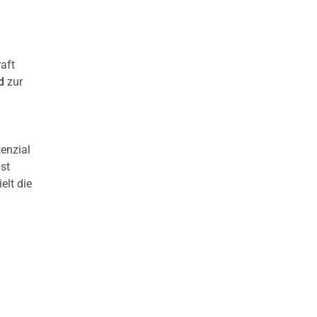
aft
d
zur
enzial
st
elt die