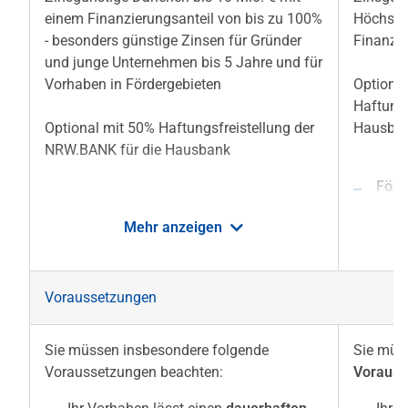
einem Finanzierungsanteil von bis zu 100%
Höchstb
- besonders günstige Zinsen für Gründer
Finanzie
und junge Unternehmen bis 5 Jahre und für
Vorhaben in Fördergebieten
Optiona
Haftungs
Optional mit 50% Haftungsfreistellung der
Hausba
NRW.BANK für die Hausbank
Förd
Förderart
: Ratendarlehen
endf
Mehr anzeigen
Finanzierungsanteil
: bis zu 100% der
Fina
förderfähigen Investitionskosten
der f
und/oder Betriebsmittel
und/
Voraussetzungen
Höchstbetrag:
10 Mio. €
Mind
festg
Sie müssen insbesondere folgende
Sie müs
Laufzeiten:
Voraussetzungen beachten:
Voraus
Lauf
Investitionsdarlehen/Beteiligungen: