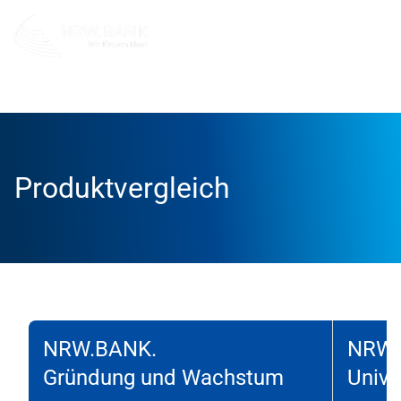
Info und Service
Tools und Rechner
Produktvergleich
Produktvergleich
NRW.BANK.
NRW.
Gründung und Wachstum
Unive