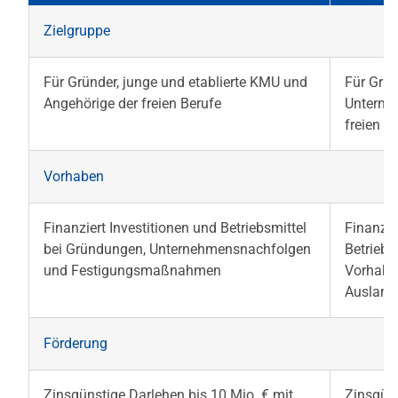
Zielgruppe
Für Gründer, junge und etablierte KMU und
Für Grün
Angehörige der freien Berufe
Unterne
freien B
Vorhaben
Finanziert Investitionen und Betriebsmittel
Finanzie
bei Gründungen, Unternehmensnachfolgen
Betriebs
und Festigungsmaßnahmen
Vorhabe
Ausland
Förderung
Zinsgünstige Darlehen bis 10 Mio. € mit
Zinsgün