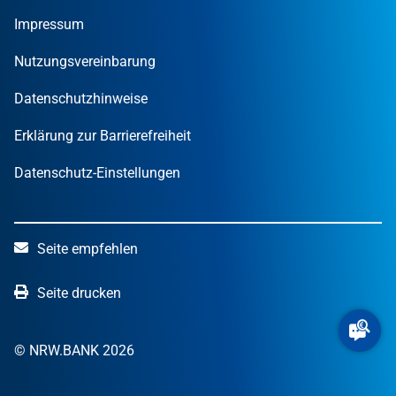
MUT – DER GRÜNDUNGSPREIS NRW
Privatpersonen
Finanzpublikationen
Impressum
STARTERCENTER NRW
Öffentliche Kunden
Wissen zum Mitnehmen
OUT OF THE BOX.NRW
Nutzungsvereinbarung
NRW.Venture
Datenschutzhinweise
Erklärung zur Barrierefreiheit
Datenschutz-Einstellungen
Seite empfehlen
Seite drucken
© NRW.BANK 2026