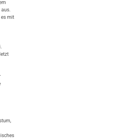
dem
 aus.
 es mit
.
letzt
r
e
stum,
gisches