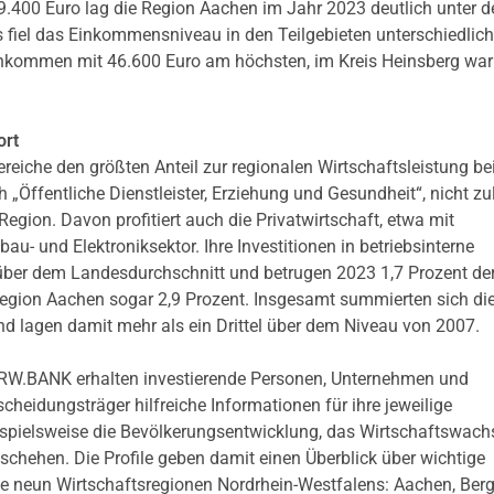
9.400 Euro lag die Region Aachen im Jahr 2023 deutlich unter 
 fiel das Einkommensniveau in den Teilgebieten unterschiedlich
inkommen mit 46.600 Euro am höchsten, im Kreis Heinsberg war
ort
ereiche den größten Anteil zur regionalen Wirtschaftsleistung bei
 „Öffentliche Dienstleister, Erziehung und Gesundheit“, nicht zu
gion. Davon profitiert auch die Privatwirtschaft, etwa mit
- und Elektroniksektor. Ihre Investitionen in betriebsinterne
über dem Landesdurchschnitt und betrugen 2023 1,7 Prozent de
eregion Aachen sogar 2,9 Prozent. Insgesamt summierten sich di
 lagen damit mehr als ein Drittel über dem Niveau von 2007.
 NRW.BANK erhalten investierende Personen, Unternehmen und
eidungsträger hilfreiche Informationen für ihre jeweilige
eispielsweise die Bevölkerungsentwicklung, das Wirtschaftswach
chehen. Die Profile geben damit einen Überblick über wichtige
e neun Wirtschaftsregionen Nordrhein-Westfalens: Aachen, Ber