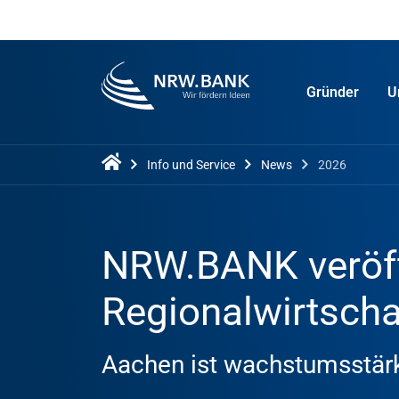
Gründer
U
Info und Service
News
2026
NRW.BANK veröff
Regionalwirtschaf
Aachen ist wachstumsstärk