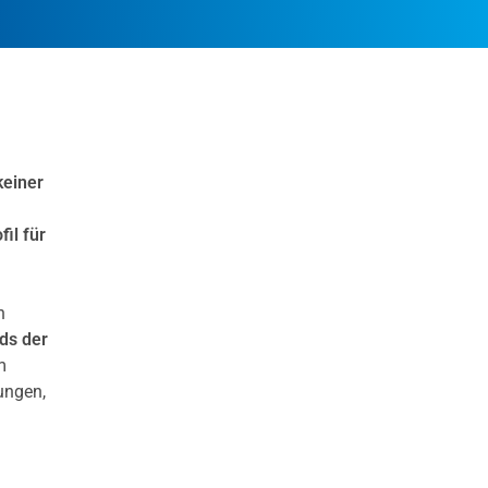
keiner
il für
n
ds der
m
ungen,