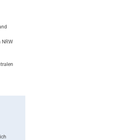
Land
in NRW
tralen
ich