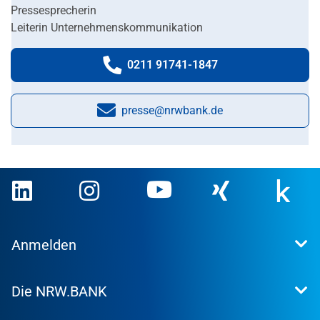
Pressesprecherin
Leiterin Unternehmenskommunikation
0211 91741-1847
Telefonnummer:
presse@nrwbank.de
E-Mail:
Anmelden
Extranet
Die NRW.BANK
Kundenportal
WohnWeb