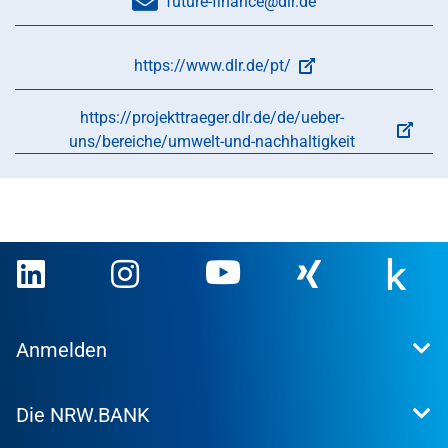
future-finance@dlr.de
https://www.dlr.de/pt/
https://projekttraeger.dlr.de/de/ueber-
uns/bereiche/umwelt-und-nachhaltigkeit
Anmelden
Extranet
Die NRW.BANK
Kundenportal
WohnWeb