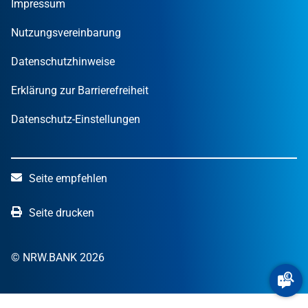
Finanzpublikationen
Impressum
STARTERCENTER NRW
Öffentliche Kunden
Wissen zum Mitnehmen
OUT OF THE BOX.NRW
Nutzungsvereinbarung
NRW.Venture
Datenschutzhinweise
Erklärung zur Barrierefreiheit
Datenschutz-Einstellungen
Seite empfehlen
Seite drucken
© NRW.BANK 2026