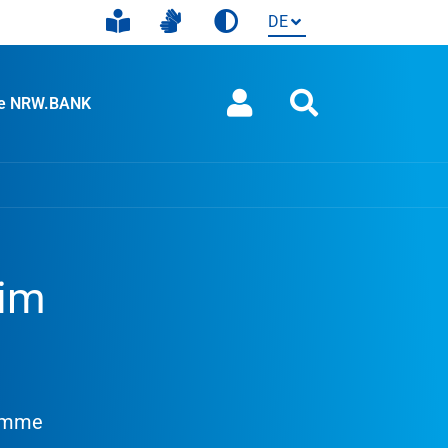
ie NRW.BANK
 im
summe