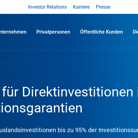
Investor Relations
Karriere
Presse
nternehmen
Privatpersonen
Öffentliche Kunden
D
für Direktinvestitionen
tionsgarantien
uslandsinvestitionen bis zu 95% der Investitions