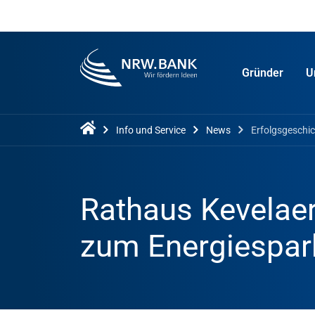
Gründer
U
Info und Service
News
Erfolgsgeschi
Rathaus Kevelaer
zum Energiespa