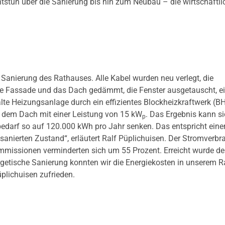
stun über die Sanierung bis hin zum Neubau – die wirtschaftli
r Sanierung des Rathauses. Alle Kabel wurden neu verlegt, die
die Fassade und das Dach gedämmt, die Fenster ausgetauscht, e
te Heizungsanlage durch ein effizientes Blockheizkraftwerk (
f dem Dach mit einer Leistung von 15 kW
. Das Ergebnis kann s
p
darf so auf 120.000 kWh pro Jahr senken. Das entspricht eine
anierten Zustand“, erläutert Ralf Püplichuisen. Der Stromverbr
mmissionen verminderten sich um 55 Prozent. Erreicht wurde de
getische Sanierung konnten wir die Energiekosten in unserem 
üplichuisen zufrieden.