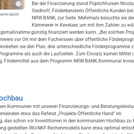
Bei der Finanzierung stand Püplichhuisen Nicola
Copyright
Siedhoff, Förderberaterin Öffentliche Kunden bei
parnis durch
NRW.BANK, zur Seite. Mehrmals besuchte sie de
Kämmerer in Kevelaer, um mit ihm Zahlen zu wä
ngsmaßnahme günstig finanziert werden kann. „Bei solchen Pro
merers vor Ort mit dem Fachwissen über öffentliche Förderpro
wickelten sie den Plan, drei unterschiedliche Förderprogramme 
 Programme als auch die Laufzeiten. Zum Einsatz kamen Mittel 
ng, Fördermittel aus dem Programm NRW.BANK.Kommunal Inves
Hochbau
schen Kommunen mit unseren Finanzierungs- und Beratungsleistu
emeinden etwa das Referat „Projekte Öffentliche Hand" im
ung, das schon vor Investitionen in den kommunalen Hochbau zu 
gung gestellten WU-NKF-Rechenmodells kann etwa optimal entsc