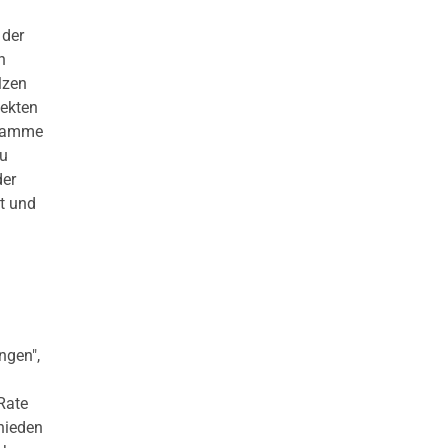
 der
n
lzen
jekten
gramme
zu
der
t und
ngen",
Rate
hieden