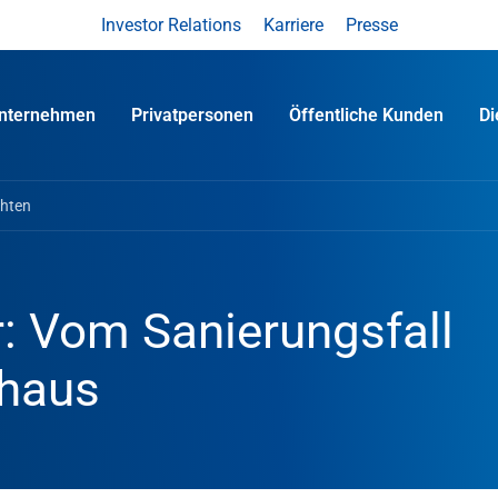
Investor Relations
Karriere
Presse
nternehmen
Privatpersonen
Öffentliche Kunden
D
chten
: Vom Sanierungsfall
rhaus