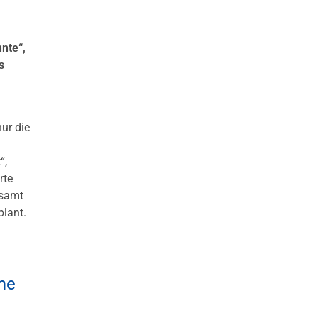
nte“,
s
ur die
“,
rte
esamt
plant.
me