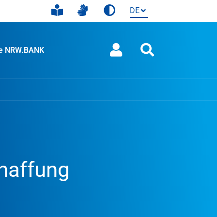
ie NRW.BANK
haffung