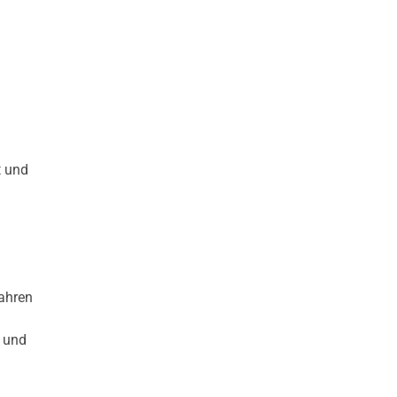
t und
ahren
n und