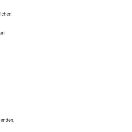
lichen
 an
menden,