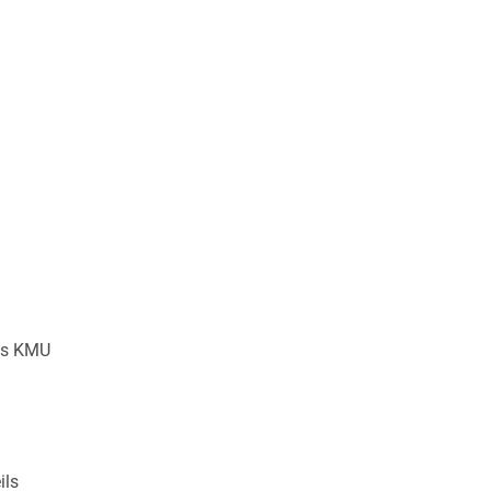
res KMU
ils