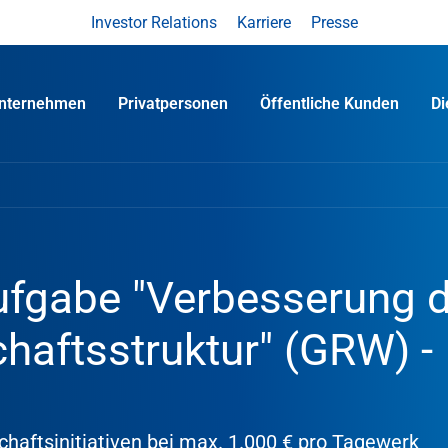
Investor Relations
Karriere
Presse
nternehmen
Privatpersonen
Öffentliche Kunden
D
fgabe "Verbesserung d
chaftsstruktur" (GRW) -
haftsinitiativen bei max. 1.000 € pro Tagewerk