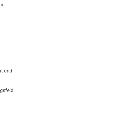
ng
ht und
ngsfeld