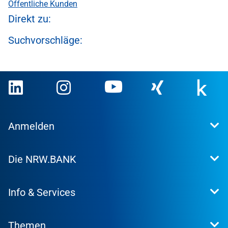
Öffentliche Kunden
Direkt zu:
Suchvorschläge:
Anmelden
Extranet
Die NRW.BANK
Kundenportal
WohnWeb
Dafür stehen wir
Kommunenportal
Info & Services
Presse
Karriere
Kontakt
Investor Relations
Themen
Produktsuche