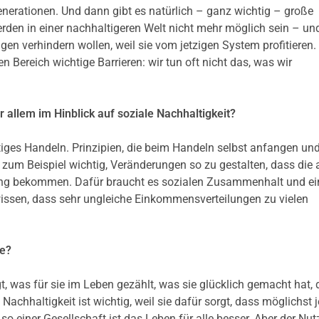
enerationen. Und dann gibt es natürlich – ganz wichtig – große
erden in einer nachhaltigeren Welt nicht mehr möglich sein – un
gen verhindern wollen, weil sie vom jetzigen System profitieren.
en Bereich wichtige Barrieren: wir tun oft nicht das, was wir
 allem im Hinblick auf soziale Nachhaltigkeit?
tiges Handeln. Prinzipien, die beim Handeln selbst anfangen und
s zum Beispiel wichtig, Veränderungen so zu gestalten, dass die
zung bekommen. Dafür braucht es sozialen Zusammenhalt und ei
issen, dass sehr ungleiche Einkommensverteilungen zu vielen
le?
was für sie im Leben gezählt, was sie glücklich gemacht hat,
achhaltigkeit ist wichtig, weil sie dafür sorgt, dass möglichst 
so einer Gesellschaft ist das Leben für alle besser. Aber der Nu