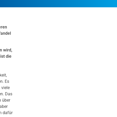
eren
Wandel
n wird,
st die
eit,
n. Es
 viele
en. Das
n über
aber
n dafür