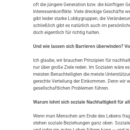
oft die jüngere Generation bzw. die künftigen G
Interessenkonflikte. Viele dreckige Geschäfte w
gibt leider starke Lobbygruppen, die Veränderun
schließlich gibt es natürlich auch im persönlich
doch eigentlich für richtig halten.
Und wie lassen sich Barrieren überwinden? Vor
Ich glaube, wir brauchen Prinzipien für nachhal
nur über große Ziele reden. Im Sozialen wäre e
meisten Benachteiligten die meiste Unterstüt
gerechte Verteilung der Einkommen. Denn wir w
gesellschaftlichen Problemen führen.
Warum lohnt sich soziale Nachhaltigkeit für al
Wenn man Menschen am Ende des Lebens fragt, 
stehen soziale Beziehungen ganz oben. Soziale N
und jeder ein gutes Leben führen kann – und in 