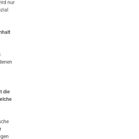
ird nur
zial
nhalt
u
 denen
t die
Welche
ische
r
igen