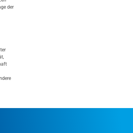
age der
ter
t,
haft
andere