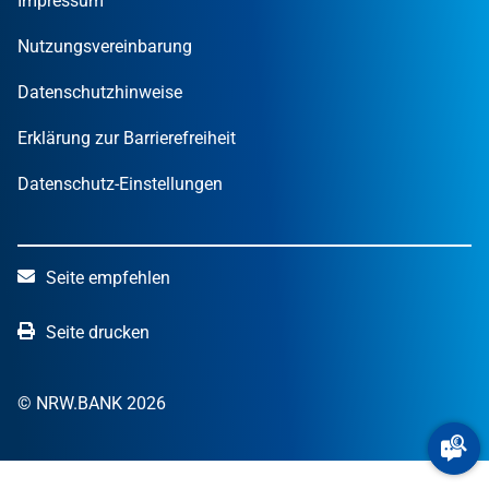
Impressum
STARTERCENTER NRW
Öffentliche Kunden
Wissen zum Mitnehmen
OUT OF THE BOX.NRW
Nutzungsvereinbarung
NRW.Venture
Datenschutzhinweise
Erklärung zur Barrierefreiheit
Datenschutz-Einstellungen
Seite empfehlen
Seite drucken
© NRW.BANK 2026