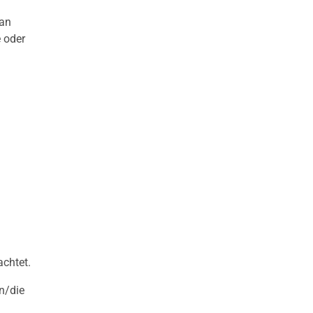
 an
e oder
chtet.
n/die