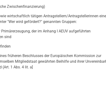
he Zwischenfinanzierung)
ie wirtschaftlich tätigen Antragstellern/Antragstellerinnen ein
nter "Wer wird gefördert?" genannten Gruppen:
er Primärerzeugung, der im Anhang I AEUV aufgeführten
en sind
efinden
ines früheren Beschlusses der Europäischen Kommission zur
emselben Mitgliedstaat gewährten Beihilfe und ihrer Unvereinbark
rt. 1 Abs. 4 lit. a]