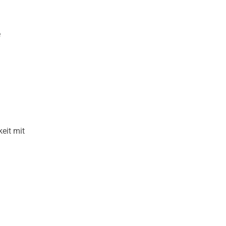
e
eit mit