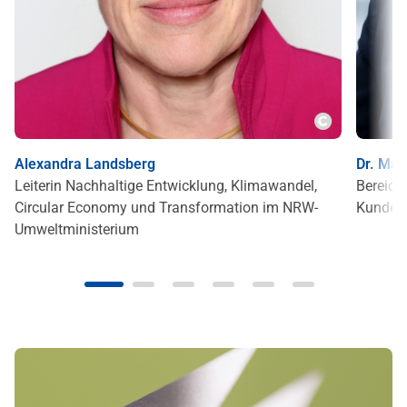
Copyright
Alexandra Landsberg
Dr. Mai
Leiterin Nachhaltige Entwicklung, Klimawandel,
Bereich
Circular Economy und Transformation im NRW-
Kunden
Öffne e
Umweltministerium
Öffne erweiterte Ansicht im modalen Fenster