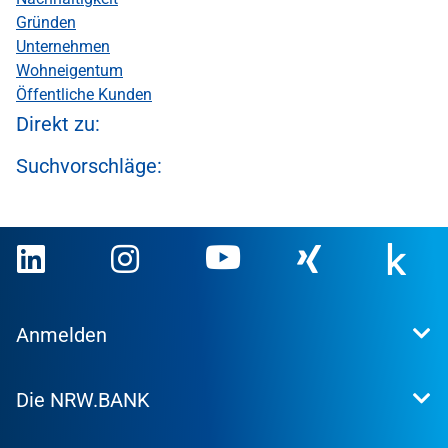
Gründen
Unternehmen
Wohneigentum
Öffentliche Kunden
Direkt zu:
Suchvorschläge:
Anmelden
Extranet
Die NRW.BANK
Kundenportal
WohnWeb
Dafür stehen wir
Kommunenportal