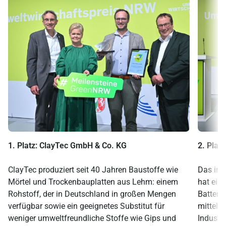
1. Platz:
ClayTec GmbH & Co. KG
2. Platz
ClayTec produziert seit 40 Jahren Baustoffe wie
Das inn
Mörtel und Trockenbauplatten aus Lehm: einem
hat ein
Rohstoff, der in Deutschland in großen Mengen
Batterie
verfügbar sowie ein geeignetes Substitut für
mittels
weniger umweltfreundliche Stoffe wie Gips und
Industri