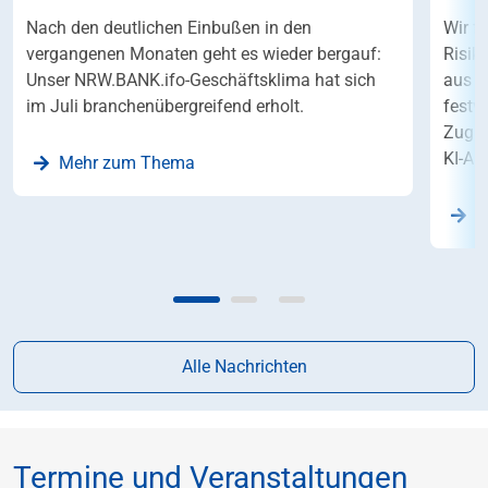
Nach den deutlichen Einbußen in den
Wir f
vergangenen Monaten geht es wieder bergauf:
Risik
Unser NRW.BANK.ifo-Geschäftsklima hat sich
aus S
im Juli branchenübergreifend erholt.
festv
Zugle
KI-An
Mehr zum Thema
Z
Alle Nachrichten
Termine und Veranstaltungen