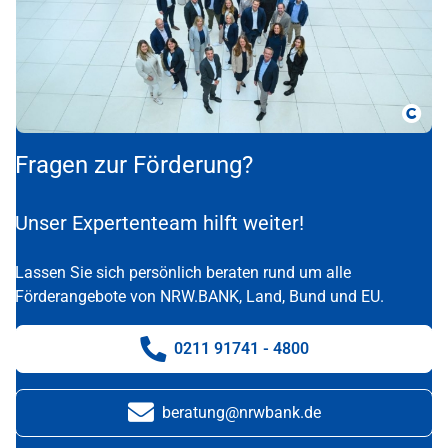
Copy
Fragen zur Förderung?
Unser Expertenteam hilft weiter!
Lassen Sie sich persönlich beraten rund um alle
Förderangebote von NRW.BANK, Land, Bund und EU.
0211 91741 - 4800
Telefonnummer:
beratung@nrwbank.de
E-Mail: