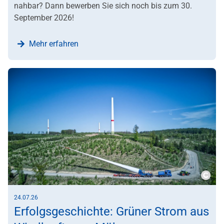
nahbar? Dann bewerben Sie sich noch bis zum 30.
September 2026!
Mehr erfahren
Copy
24.07.26
Erfolgsgeschichte: Grüner Strom aus