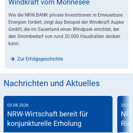
Windkraft vom Möhnesee
Wie die NRW.BANK private Investitionen in Erneuerbare
Energien fördert, zeigt das Beispiel der Windkraft Aupke
GmbH, die im Sauerland einen Windpark errichtet, der
den Strombedarf von rund 20.000 Haushalten decken
kann.
Zur Erfolgsgeschichte
Nachrichten und Aktuelles
03.08.2026
23.07
NRW-Wirtschaft bereit für
NRW
konjunkturelle Erholung
Risi