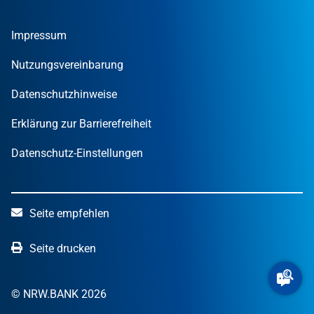
Umweltwirtschafts­preis.NRW
Unternehmen
Nachrichten
MUT – DER GRÜNDUNGSPREIS NRW
Privatpersonen
Finanzpublikationen
Impressum
STARTERCENTER NRW
Öffentliche Kunden
Wissen zum Mitnehmen
OUT OF THE BOX.NRW
Nutzungsvereinbarung
NRW.Venture
Datenschutzhinweise
Erklärung zur Barrierefreiheit
Datenschutz-Einstellungen
Seite empfehlen
Seite drucken
© NRW.BANK 2026